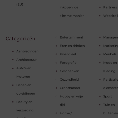
(EU)
inkopen: de
Partners
slimme manier
Website 
Entertainment
Manage
Categorieën
Eten en drinken
Marketin
Aanbiedingen
Financieel
Meubels
Architectuur
Fotografie
Mode en
Auto's en
Geschenken
Kleding
Motoren
Gezondheid
Particuli
Banen en
Groothandel
dienstve
opleidingen
Hobby en vrije
Sport
Beauty en
tijd
Tuin en
verzorging
Home /
buitenle