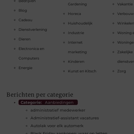
Bedrijven
Gardening
Vakantie
Blog
Horeca
Verbouw
Cadeau
Huishoudelijk
Winkele
Dienstverlening
Industrie
Woning e
Dieren
Internet
Woninge
Electronica en
marketing
Zakelijke
Computers
Kinderen
dienstve
Energie
Kunst en Kitsch
Zorg
Berichten per categorie
Categorie:
Aanbiedingen
administratief medewerker
Administratief-assistant vacatures
Autolak voor elk automerk
Black Friday aankopen: waar op letten