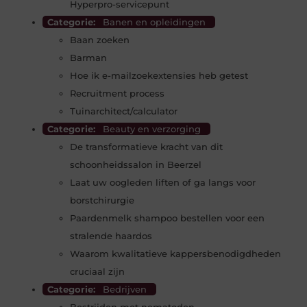
Hyperpro-servicepunt
Categorie:
Banen en opleidingen
Baan zoeken
Barman
Hoe ik e-mailzoekextensies heb getest
Recruitment process
Tuinarchitect/calculator
Categorie:
Beauty en verzorging
De transformatieve kracht van dit
schoonheidssalon in Beerzel
Laat uw oogleden liften of ga langs voor
borstchirurgie
Paardenmelk shampoo bestellen voor een
stralende haardos
Waarom kwalitatieve kappersbenodigdheden
cruciaal zijn
Categorie:
Bedrijven
Bestrijden met nematoden