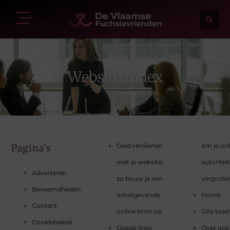
Website index
Geld verdienen
om je onl
Pagina's
met je website:
autoriteit
Adverteren
zo bouw je een
vergrote
Beroemdheden
winstgevende
Home
Contact
online bron op
Ons tea
Cookiebeleid
Goede links
Over ons