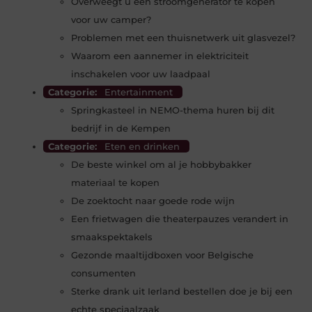
Overweegt u een stroomgenerator te kopen
voor uw camper?
Problemen met een thuisnetwerk uit glasvezel?
Waarom een aannemer in elektriciteit
inschakelen voor uw laadpaal
Categorie:
Entertainment
Springkasteel in NEMO-thema huren bij dit
bedrijf in de Kempen
Categorie:
Eten en drinken
De beste winkel om al je hobbybakker
materiaal te kopen
De zoektocht naar goede rode wijn
Een frietwagen die theaterpauzes verandert in
smaakspektakels
Gezonde maaltijdboxen voor Belgische
consumenten
Sterke drank uit Ierland bestellen doe je bij een
echte speciaalzaak