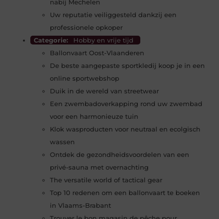
nabij Mechelen
Uw reputatie veiliggesteld dankzij een
professionele opkoper
Categorie:
Hobby en vrije tijd
Ballonvaart Oost-Vlaanderen
De beste aangepaste sportkledij koop je in een
online sportwebshop
Duik in de wereld van streetwear
Een zwembadoverkapping rond uw zwembad
voor een harmonieuze tuin
Klok wasproducten voor neutraal en ecolgisch
wassen
Ontdek de gezondheidsvoordelen van een
privé-sauna met overnachting
The versatile world of tactical gear
Top 10 redenen om een ballonvaart te boeken
in Vlaams-Brabant
Trouver le bon magasin de pêche pour