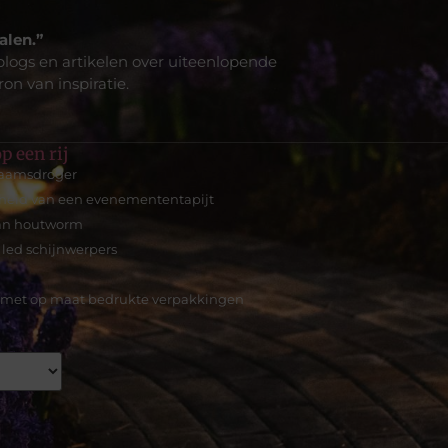
alen.”
blogs en artikelen over uiteenlopende
on van inspiratie.
p een rij
haamsdroger
heid van een evenemententapijt
van houtworm
 led schijnwerpers
 met op maat bedrukte verpakkingen