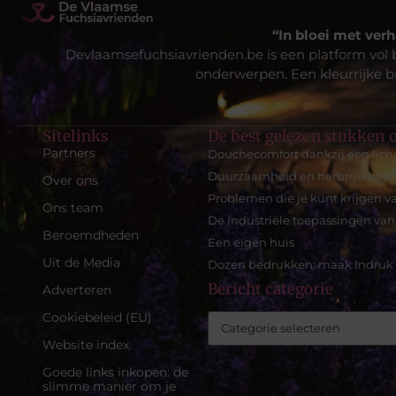
“In bloei met verh
Devlaamsefuchsiavrienden.be is een platform vol 
onderwerpen. Een kleurrijke br
Sitelinks
De best gelezen stukken o
Partners
Douchecomfort dankzij een lic
Duurzaamheid en herbruikbaar
Over ons
Problemen die je kunt krijgen 
Ons team
De industriële toepassingen van
Beroemdheden
Een eigen huis
Uit de Media
Dozen bedrukken: maak Indruk
Bericht categorie
Adverteren
Cookiebeleid (EU)
Website index
Goede links inkopen: de
slimme manier om je