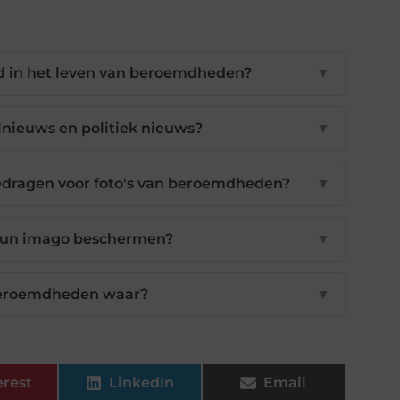
d in het leven van beroemdheden?
▼
elnieuws en politiek nieuws?
▼
dragen voor foto's van beroemdheden?
▼
hun imago beschermen?
▼
 beroemdheden waar?
▼
erest
LinkedIn
Email