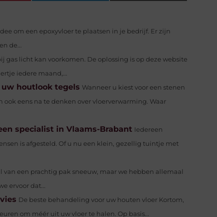
idee om een epoxyvloer te plaatsen in je bedrijf. Er zijn
n de...
ij gas licht kan voorkomen. De oplossing is op deze website
ertje iedere maand,...
 uw houtlook tegels
Wanneer u kiest voor een stenen
aan ook eens na te denken over vloerverwarming. Waar
en specialist in Vlaams-Brabant
Iedereen
nsen is afgesteld. Of u nu een klein, gezellig tuintje met
 van een prachtig pak sneeuw, maar we hebben allemaal
e ervoor dat...
vies
De beste behandeling voor uw houten vloer Kortom,
euren om méér uit uw vloer te halen. Op basis...