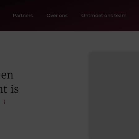
Partners
Over ons
Ontmoet ons team
een
t is