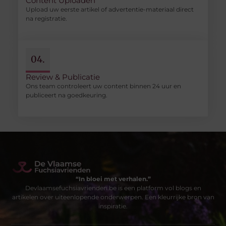
Content Uploaden
Upload uw eerste artikel of advertentie-materiaal direct
na registratie.
04.
Review & Publicatie
Ons team controleert uw content binnen 24 uur en
publiceert na goedkeuring.
“In bloei met verhalen.”
Devlaamsefuchsiavrienden.be is een platform vol blogs en
artikelen over uiteenlopende onderwerpen. Een kleurrijke bron van
inspiratie.