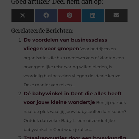
Goed artikel? Deel hem dan op:
X
Facebook
Pinterest
LinkedIn
Email
(Twitter)
Gerelateerde Berichten:
De voordelen van businessclass
vliegen voor groepen
Voor bedrijven en
organisaties die hun medewerkers of klanten een
onvergetelijke reiservaring willen bieden, is
voordelig businessclass vliegen de ideale keuze.
Deze manier van reizen...
Dé babywinkel in Gent die alles heeft
voor jouw kleine wondertje
Ben jij op zoek
naar dé plek waar jij jouw babyspullen kan kopen?
Ontdek dan zeker Baby-L, een uitzonderlijke
babywinkel in Gent waar je alles...
Totaalrenovaties door een bouwkundig