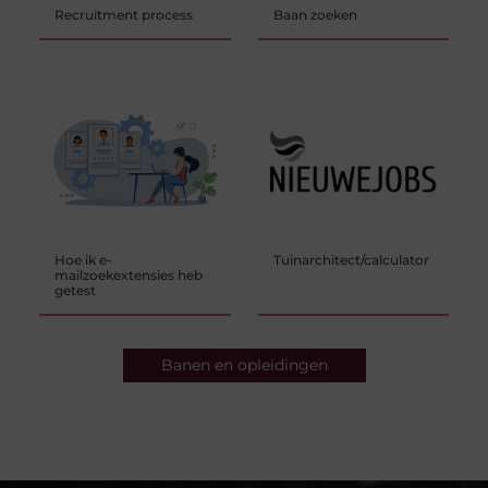
Recruitment process
Baan zoeken
Hoe ik e-
Tuinarchitect/calculator
mailzoekextensies heb
getest
Banen en opleidingen