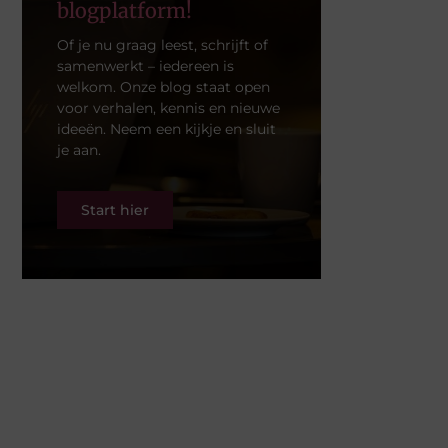
blogplatform!
Of je nu graag leest, schrijft of
samenwerkt – iedereen is
welkom. Onze blog staat open
voor verhalen, kennis en nieuwe
ideeën. Neem een kijkje en sluit
je aan.
Start hier