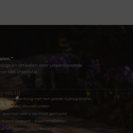
alen.”
blogs en artikelen over uiteenlopende
on van inspiratie.
p een rij
n samenwerking met een goede tijdregistratie
gwinkel nabij Waasmunster
, speciaal voor u op maat gemaakt
n Noord-Brabant – Kwaliteitsfietsen
ellets kopen nabij Mechelen