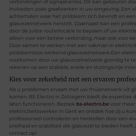
verbindingen of signaalverlies. Dit kan gebeuren door
invloeden zoals graafwerken in uw omgeving. Een el
achterhalen waar het probleem zich bevindt en een 
glasvezelnetwerk herstelt. Daarnaast kan een profe
door de juiste routerlocatie te bepalen of uw elektri
alleen voor een betere verbinding, maar ook voor 
Door samen te werken met een vakman in elektricit
probleemloos werkend glasvezelnetwerk.Een elekt
voorkomen door uw glasvezelnetwerk grondig te test
rekenen op een stabiele, snelle en storingsvrije int
Kies voor zekerheid met een ervaren profes
Als u problemen ervaart met uw thuisnetwerk uit glas
komen. BS Electro in Zottegem biedt de expertise d
laten functioneren. Bezoek
bs-electro.be
voor meer 
elektriciteitswerken in Gent en ontdek hoe zij u k
professioneel controleren en herstellen door een er
snelheid en stabiliteit die glasvezel te bieden heef
contact op!