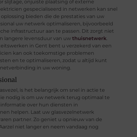
 slijtage, onjuiste plaatsing of externe
ektricien gespecialiseerd in netwerken kan snel
oplossing bieden die de prestaties van uw
ssional uw netwerk optimaliseren, bijvoorbeeld
sche infrastructuur aan te passen. Dit zorgt niet
een langere levensduur van uw
thuisnetwerk
.
eitswerken in Gent bent u verzekerd van een
ricien kan ook toekomstige problemen
en en te optimaliseren, zodat u altijd kunt
ernetverbinding in uw woning.
sional
vezel, is het belangrijk om snel in actie te
ie nodig is om uw netwerk terug optimaal te
informatie over hun diensten in
unnen helpen. Laat uw glasvezelnetwerk
varen partner. Zo geniet u opnieuw van de
t. Aarzel niet langer en neem vandaag nog