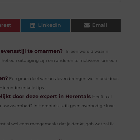
erest
LinkedIn
Email
levensstijl te omarmen?
In een wereld waarin
 het een uitdaging zijn om anderen te motiveren om een
en?
Een groot deel van ons leven brengen we in bed door.
Hieronder enkele tips...
kt door deze expert in Herentals
Heeft u al
 uw zwembad? In Herentals is dit geen overbodige luxe
vast al wel eens meegemaakt dat je denkt, goh wat zal ik