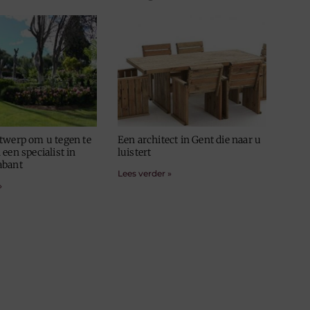
twerp om u tegen te
Een architect in Gent die naar u
een specialist in
luistert
abant
Lees verder »
»