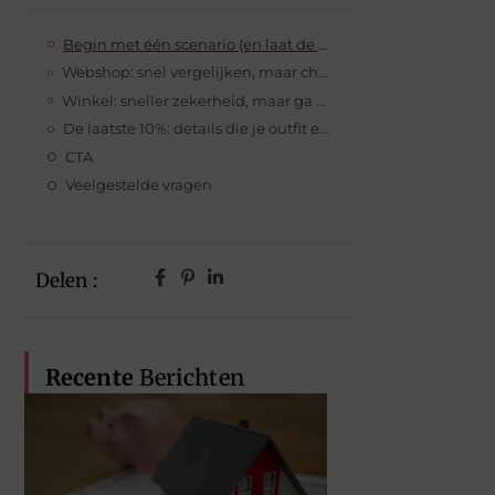
Begin met één scenario (en laat de rest even liggen)
Webshop: snel vergelijken, maar check pasvorm en stof slim
Winkel: sneller zekerheid, maar ga met een plan naar binnen
De laatste 10%: details die je outfit echt laten kloppen
CTA
Veelgestelde vragen
Delen :
Recente
Berichten