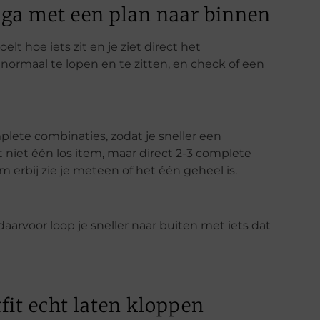
r ga met een plan naar binnen
lt hoe iets zit en je ziet direct het
normaal te lopen en te zitten, en check of een
lete combinaties, zodat je sneller een
t niet één los item, maar direct 2-3 complete
m erbij zie je meteen of het één geheel is.
l daarvoor loop je sneller naar buiten met iets dat
tfit echt laten kloppen