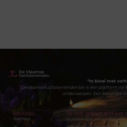
“In bloei met verh
Devlaamsefuchsiavrienden.be is een platform vol 
onderwerpen. Een kleurrijke br
Sitelinks
De best gelezen stukken o
Partners
Huis verkopen zonder makelaar 
Hoe verzorg je het beste jouw m