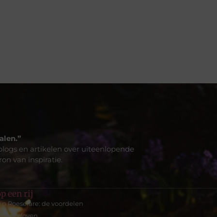
alen.”
blogs en artikelen over uiteenlopende
on van inspiratie.
p een rij
in Roeselare: de voordelen
icrogolfoven