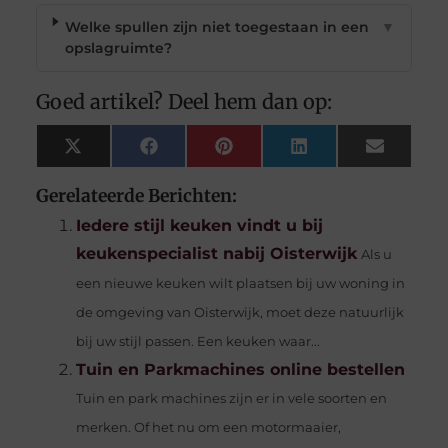
Welke spullen zijn niet toegestaan in een
▼
opslagruimte?
Goed artikel? Deel hem dan op:
X
Facebook
Pinterest
LinkedIn
Email
(Twitter)
Gerelateerde Berichten:
Iedere stijl keuken vindt u bij
keukenspecialist nabij Oisterwijk
Als u
een nieuwe keuken wilt plaatsen bij uw woning in
de omgeving van Oisterwijk, moet deze natuurlijk
bij uw stijl passen. Een keuken waar...
Tuin en Parkmachines online bestellen
Tuin en park machines zijn er in vele soorten en
merken. Of het nu om een motormaaier,