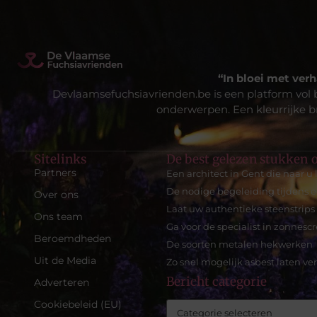
“In bloei met verh
Devlaamsefuchsiavrienden.be is een platform vol 
onderwerpen. Een kleurrijke br
Sitelinks
De best gelezen stukken o
Partners
Een architect in Gent die naar u l
De nodige begeleiding tijdens 
Over ons
Laat uw authentieke steenstrips
Ons team
Ga voor de specialist in zonnesc
Beroemdheden
De soorten metalen hekwerken
Uit de Media
Zo snel mogelijk asbest laten ver
Bericht categorie
Adverteren
Cookiebeleid (EU)