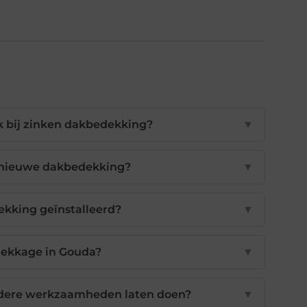
 bij zinken dakbedekking?
▼
 nieuwe dakbedekking?
▼
kking geïnstalleerd?
▼
klekkage in Gouda?
▼
 andere werkzaamheden laten doen?
▼