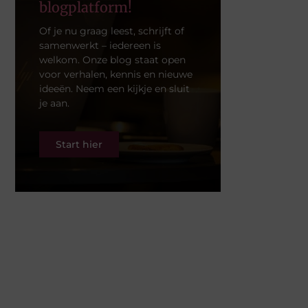
blogplatform!
Of je nu graag leest, schrijft of
samenwerkt – iedereen is
welkom. Onze blog staat open
voor verhalen, kennis en nieuwe
ideeën. Neem een kijkje en sluit
je aan.
Start hier