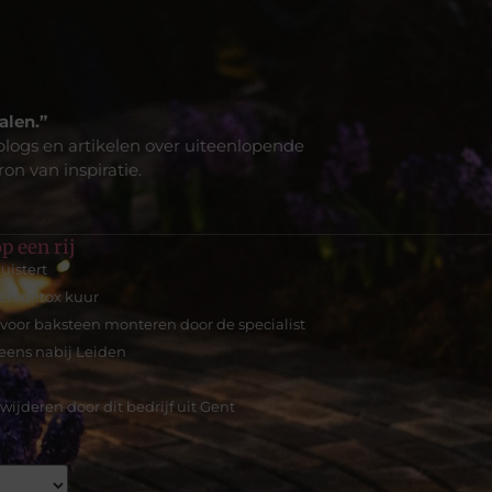
alen.”
blogs en artikelen over uiteenlopende
on van inspiratie.
p een rij
uistert
een detox kuur
 voor baksteen monteren door de specialist
reens nabij Leiden
wijderen door dit bedrijf uit Gent