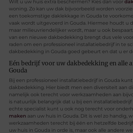
Wilt u uw huis extra beschermen? Kies dan voor
dak
woning. Zo kan uw dak bijvoorbeeld worden voorzi
een toekomstige daklekkage in Gouda te voorkomen.
vaak wordt uitgevoerd in Gouda. Hiermee houdt u d
maar milieuvriendelijker wordt, maar u ook bespaar
van een nieuwe dakbedekking brengt dus vele voorde
raden om een professioneel installatiebedrijf in te 
dakbedekking in Gouda goed gebeurt en dat u er de
Eén bedrijf voor uw dakbedekking en alle
Gouda
Bij een professioneel installatiebedrijf in Gouda ku
dakbedekking. Hier biedt men een diversiteit aan die
namelijk ook terecht voor werkzaamheden aan bijvoo
is natuurlijk belangrijk dat u bij een installatiebedrij
echte specialist kunt u ook nog terecht voor onder
maken
aan uw huis in Gouda. Dit is wel zo handig, 
werkzaamheden terecht bij één en hetzelfde bedrijf
uw huis in Gouda in orde is, maar ook alle andere 