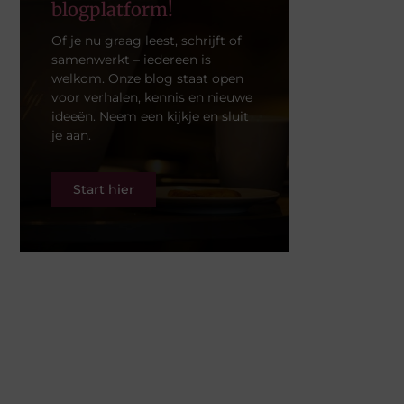
blogplatform!
Of je nu graag leest, schrijft of
samenwerkt – iedereen is
welkom. Onze blog staat open
voor verhalen, kennis en nieuwe
ideeën. Neem een kijkje en sluit
je aan.
Start hier