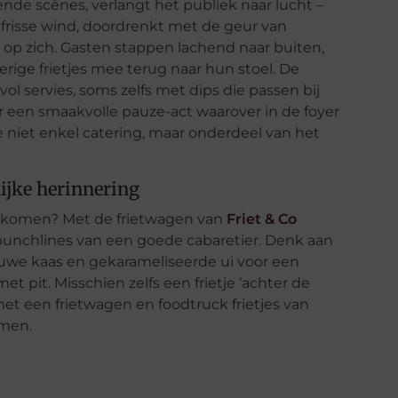
nde scènes, verlangt het publiek naar lucht –
n frisse wind, doordrenkt met de geur van
g op zich. Gasten stappen lachend naar buiten,
ige frietjes mee terug naar hun stoel. De
vol servies, soms zelfs met dips die passen bij
r een smaakvolle pauze-act waarover in de foyer
 niet enkel catering, maar onderdeel van het
lijke herinnering
m komen? Met de frietwagen van
Friet & Co
 punchlines van een goede cabaretier. Denk aan
lauwe kaas en gekarameliseerde ui voor een
et pit. Misschien zelfs een frietje ‘achter de
 met een frietwagen en foodtruck frietjes van
omen.