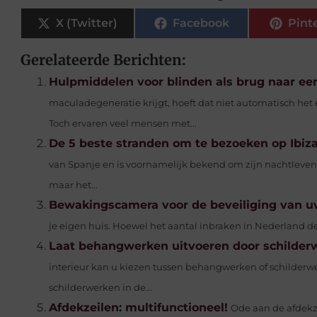
X (Twitter)
Facebook
Pint
Gerelateerde Berichten:
Hulpmiddelen voor blinden als brug naar een
maculadegeneratie krijgt, hoeft dat niet automatisch het 
Toch ervaren veel mensen met...
De 5 beste stranden om te bezoeken op Ibiza
van Spanje en is voornamelijk bekend om zijn nachtleven 
maar het...
Bewakingscamera voor de beveiliging van u
je eigen huis. Hoewel het aantal inbraken in Nederland de 
Laat behangwerken uitvoeren door schilde
interieur kan u kiezen tussen behangwerken of schilderwe
schilderwerken in de...
Afdekzeilen: multifunctioneel!
Ode aan de afdekze