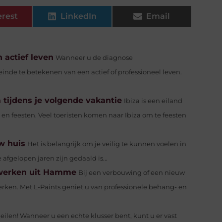
erest
LinkedIn
Email
 actief leven
Wanneer u de diagnose
einde te betekenen van een actief of professioneel leven.
 tijdens je volgende vakantie
Ibiza is een eiland
en feesten. Veel toeristen komen naar Ibiza om te feesten
w huis
Het is belangrijk om je veilig te kunnen voelen in
afgelopen jaren zijn gedaald is...
rwerken uit Hamme
Bij een verbouwing of een nieuw
rken. Met L-Paints geniet u van professionele behang- en
ilen! Wanneer u een echte klusser bent, kunt u er vast