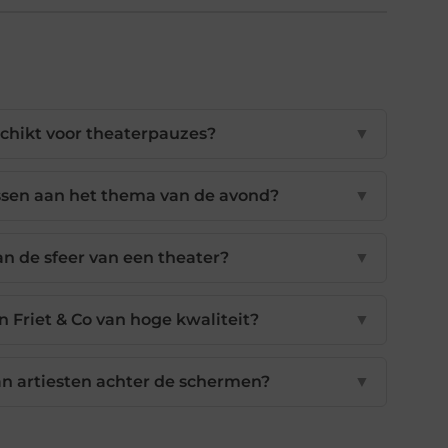
chikt voor theaterpauzes?
▼
passen aan het thema van de avond?
▼
an de sfeer van een theater?
▼
an Friet & Co van hoge kwaliteit?
▼
aan artiesten achter de schermen?
▼