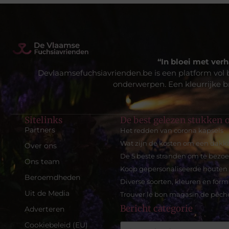
“In bloei met verh
Devlaamsefuchsiavrienden.be is een platform vol 
onderwerpen. Een kleurrijke br
Sitelinks
De best gelezen stukken o
Partners
Het redden van corona kapsels
Wat zijn de kosten om een dakka
Over ons
De 5 beste stranden om te bezoe
Ons team
Koop gepersonaliseerde houten
Beroemdheden
Diverse soorten, kleuren en for
Uit de Media
Trouver le bon magasin de pêch
Bericht categorie
Adverteren
Cookiebeleid (EU)